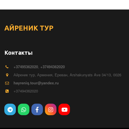
АЙРЕНИК
ТУР
Контакты
+374
95362020
,
+37494362020
Айреник тур
,
Армения
,
Ереван
,
Arshakunyats Ave 34/13
,
0026
hayreniq.tour@yandex.ru
+37494362020