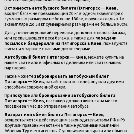
В
 стоимость автобусного билета Пятигорск — Киев,
входит багаж не превышающий 20 кг в одном экземпляре с 
суммарным размером не больше 180см, и ручная кладь в 1м 
экземпляре до 5и кг суммарными размерами не больше 90см. 
Для уточнения условий перевозки дополнительного багажа, 
или превышающего веса багажа, а также для 
передачи 
посылок и бандеролли из Пятигорска в Киев
, пожалуйста 
связаться заранее с нашими диспетчерами. 
Автобусный билет Пятигорск — Киев,
 можете купить на 
нашем сайте или в офисных отделениях или сайтах наших 
партнеров. 
Также можете 
забронировать автобусный билет 
Пятигорск — Киев
, на сайте или по телефону или другими 
способами современной связи. 
При 
покупке 
или 
бронировании автобусного билета 
Пятигорск — Киев,
 пассажир должен явиться на место 
посадки за 1 час до отправления автобуса. 
Возврат или обмен билета Пятигорск — Киев
, 
осуществляется действующим законодательством РФ и РУ 
другими правовыми актами а также условиями Компании 
Айреник Тур и его агентов. С условиями возврата или обмена 