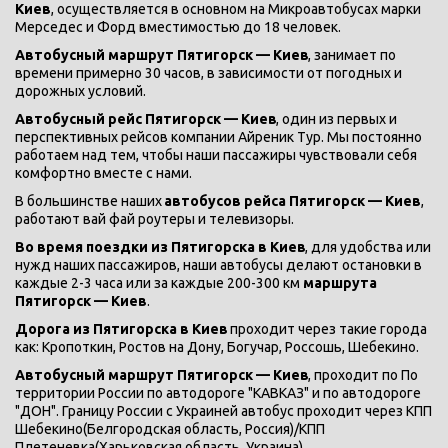
Киев
, осуществляется в основном на Микроавтобусах марки 
Мерседес и Форд вместимостью до 18 человек. 
Автобусный маршрут Пятигорск — Киев
, занимает по 
времени примерно 30 часов, в зависимости от погодных и 
дорожных условий. 
Автобусный рейс Пятигорск — Киев
, один из первых и 
перспективных рейсов компании Айреник Тур. Мы постоянно 
работаем над тем, чтобы наши пассажиры чувствовали себя 
комфортно вместе с нами. 
В большинстве наших 
автобусов рейса Пятигорск — Киев
, 
работают вай фай роутеры и телевизоры. 
Во время поездки из Пятигорска в Киев
, для удобства или 
нужд наших пассажиров, наши автобусы делают остановки в 
каждые 2-3 часа или за каждые 200-300 км
 маршрута 
Пятигорск — Киев
. 
Дорога из Пятигорска в Киев 
проходит через такие города 
как: Кропоткин, Ростов на Дону, Богучар, Россошь, Шебекино. 
Автобусный маршрут Пятигорск — Киев
, проходит по По 
территории России по автодороге "КАВКАЗ" и по автодороге 
"ДОН". Границу России с Украиней автобус проходит через КПП 
Шебекино(Белгородская область, Россия)/КПП 
Плетеневка(Харьковская область, Украина). 