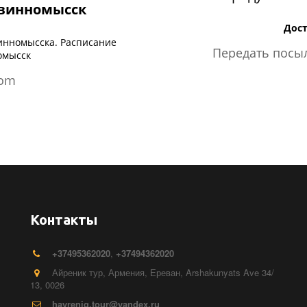
евинномысск
Дост
инномысска. Расписание
Передать посыл
омысск
com
Контакты
+374
95362020
,
+37494362020
Айреник тур
,
Армения
,
Ереван
,
Arshakunyats Ave 34/
13
,
0026
hayreniq.tour@yandex.ru