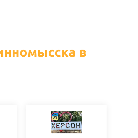
инномысска в
к —