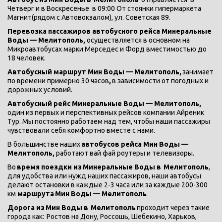
Четверг и в Воскресенье  в 09:00 От стоянки гипермаркета 
Магнит(рядом с Автовокзалом), ул. Советская 89.
Перевозка пассажиров автобусного рейса Минеральные 
Воды — Мелитополь, 
осуществляется в основном на 
Микроавтобусах марки Мерседес и Форд вместимостью до 
18 человек.
Автобусный маршрут Мин Воды — Мелитополь, 
занимает 
по времени примерно 30 часов
,
 в зависимости от погодных и 
дорожных условий.
Автобусный рейс Минеральные Воды — Мелитополь, 
один из первых и перспективных рейсов компании Айреник 
Тур. Мы постоянно работаем над тем, чтобы наши пассажиры 
чувствовали себя комфортно вместе с нами.
В большинстве наших
 автобусов рейса Мин Воды — 
Мелитополь, 
работают вай фай роутеры и телевизоры.
Во 
время поездки из
Минеральные Воды в 
Мелитополь
, 
для удобства или нужд наших пассажиров, наши автобусы 
делают остановки в каждые 2-3 часа или за каждые 200-300 
км 
маршрута
Мин Воды — Мелитополь
.
Дорога из
Мин Воды в 
Мелитополь 
проходит через такие 
города как:
Ростов на Дону, Россошь, Шебекино, Харьков, 