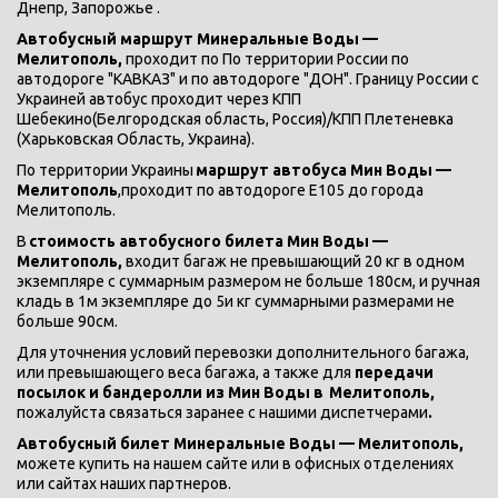
Днепр, Запорожье .
Автобусный маршрут Минеральные Воды — 
Мелитополь, 
проходит по По территории России по 
автодороге "КАВКАЗ" и по автодороге "ДОН". Границу России с 
Украиней автобус проходит через КПП 
Шебекино(Белгородская область, Россия)/КПП Плетеневка 
(Харьковская Область, Украина).
По территории Украины 
маршрут автобуса Мин Воды — 
Мелитополь
,проходит по автодороге Е105 до города  
Мелитополь.
В 
стоимость автобусного билета Мин Воды — 
Мелитополь, 
входит багаж не превышающий 20 кг в одном 
экземпляре с суммарным размером не больше 180см, и ручная 
кладь в 1м экземпляре до 5и кг суммарными размерами не 
больше 90см.
Для уточнения условий перевозки дополнительного багажа, 
или превышающего веса багажа, а также для 
передачи 
посылок и бандеролли из Мин Воды в 
Мелитополь,
пожалуйста связаться заранее с нашими диспетчерами
.
Автобусный билет Минеральные Воды — Мелитополь, 
можете купить на нашем сайте или в офисных отделениях 
или сайтах наших партнеров.