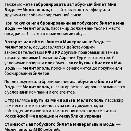
Также можете 
забронировать автобусный билет Мин 
Воды — Мелитополь, 
на сайте или по телефону или 
другими способами современной связи.
При покупке или бронировании автобусного билета Мин 
Воды — Мелитополь
, пассажир должен явиться на место 
посадки за 1 час до отправления автобуса.
Возврат или обмен билета Минеральные Воды — 
Мелитополь, 
осуществляется действующим 
законодательством 
РФ 
и 
РУ 
другими правовыми актами а 
также условиями Компании Айреник Тур и его агентов. С 
условиями возврата или обмена 
автобусных билетов Мин 
Воды — Мелитополь, 
просим ознакомится до покупки или 
бронирования билетов. 
После покупки или бронирования 
автобусного билета Мин 
Воды — Мелитополь,
 пассажир безоговорочно соглашается 
с условиями компании и его агентов.
Отправляясь в 
путь из Мин Воды в 
Мелитополь
, пассажир 
сам несет ответственность за свои документы, за 
соблюдение визового и таможенного законодательства
Российской Федерации и
Республики Украина.
Стоимость автобусного билета Минеральные Воды — 
Мелитополь: 4500 рублей.