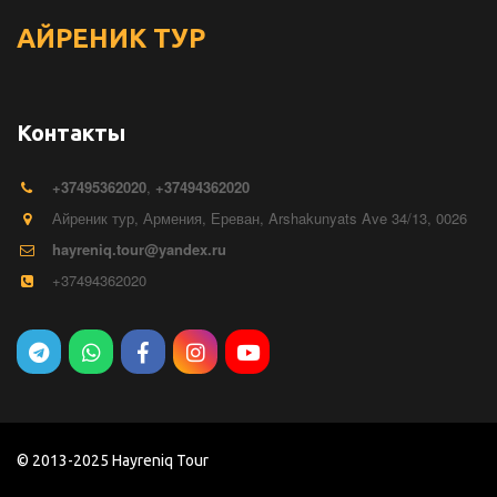
АЙРЕНИК
ТУР
Контакты
+374
95362020
,
+37494362020
Айреник тур
,
Армения
,
Ереван
,
Arshakunyats Ave 34/13
,
0026
hayreniq.tour@yandex.ru
+37494362020
© 2013-2025 Hayreniq Tour