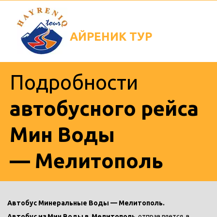
АЙРЕНИК
ТУР
Подробности
автобусного рейса
Мин Воды
—
Мелитополь
Автобус Минеральные Воды — Мелитополь. 
Автобус из
Мин Воды в 
Мелитополь  
отправляется  в 