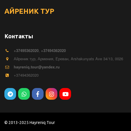
АЙРЕНИК
ТУР
Контакты
+374
95362020
,
+37494362020
Айреник тур
,
Армения
,
Ереван
,
Arshakunyats Ave 34/13
,
0026
hayreniq.tour@yandex.ru
+37494362020
© 2013-2025 Hayreniq Tour