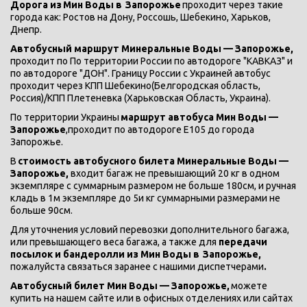
Дорога из
Мин Воды в 
Запорожье 
проходит через такие 
города как: Ростов на Дону, Россошь, Шебекино, Харьков, 
Днепр.
Автобусный маршрут Минеральные Воды — Запорожье, 
проходит по По территории России по автодороге "КАВКАЗ" и 
по автодороге "ДОН". Границу России с Украиней автобус 
проходит через КПП Шебекино(Белгородская область, 
Россия)/КПП Плетеневка (Харьковская Область, Украина).
По территории Украины 
маршрут автобуса Мин Воды — 
Запорожье
,проходит по автодороге Е105 до города  
Запорожье.
В 
стоимость автобусного билета Минеральные Воды — 
Запорожье, 
входит багаж не превышающий 20 кг в одном 
экземпляре с суммарным размером не больше 180см, и ручная 
кладь в 1м экземпляре до 5и кг суммарными размерами не 
больше 90см.
Для уточнения условий перевозки дополнительного багажа, 
или превышающего веса багажа, а также для 
передачи 
посылок и бандеролли из Мин Воды в 
Запорожье,
пожалуйста связаться заранее с нашими диспетчерами
.
Автобусный билет Мин Воды — Запорожье, 
можете 
купить на нашем сайте или в офисных отделениях или сайтах 