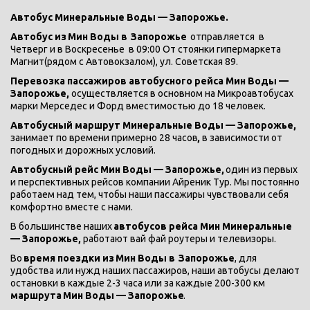
Автобус Минеральные Воды — Запорожье. 
Автобус из
Мин Воды в 
Запорожье  
отправляется  в 
Четверг и в Воскресенье  в 09:00 От стоянки гипермаркета 
Магнит(рядом с Автовокзалом), ул. Советская 89.
Перевозка пассажиров автобусного рейса Мин Воды — 
Запорожье, 
осуществляется в основном на Микроавтобусах 
марки Мерседес и Форд вместимостью до 18 человек.
Автобусный маршрут Минеральные Воды — Запорожье, 
занимает по времени примерно 28 часов
,
 в зависимости от 
погодных и дорожных условий.
Автобусный рейс Мин Воды — Запорожье, 
один из первых 
и перспективных рейсов компании Айреник Тур. Мы постоянно 
работаем над тем, чтобы наши пассажиры чувствовали себя 
комфортно вместе с нами.
В большинстве наших
 автобусов рейса Мин Минеральные 
— Запорожье, 
работают вай фай роутеры и телевизоры.
Во 
время поездки из
Мин Воды в 
Запорожье
, для 
удобства или нужд наших пассажиров, наши автобусы делают 
остановки в каждые 2-3 часа или за каждые 200-300 км 
маршрута
Мин Воды — Запорожье
.