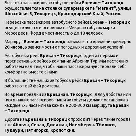
Высадка пассажиров автобусов рейса 
Ереван – Тихорецк 
осуществляется 
на стоянке супермаркета "Магнит", улица 
Шоссейная 3, Тихорецк, Краснодарский Край, Россия.
Перевозка пассажиров автобусного рейса Ереван 
– Тихорецк 
осуществляется в основном на Микроавтобусах марки 
Мерседес и Форд вместимостью до 18 человек
Маршрут 
Ереван – Тихорецк 
 занимает по времени примерно 
20 часов,
 в зависимости от погодных и дорожных условий.
Автобусный рейс 
Ереван – Тихорецк 
 один из первых и 
перспективных рейсов компании Айреник Тур. Мы постоянно 
работаем над тем, чтобы наши пассажиры чувствовали себя 
комфортно вместе с нами.
В большинстве наших автобусов рейса 
Ереван – Тихорецк 
работают вай фай роутеры.
Во время поездки из 
Еревана в Тихорецк 
, для удобства или 
нужд наших пассажиров, наши автобусы делают остановки в 
каждые 2-3 часа или за каждые 200-300 км маршрута 
Ереван 
– Тихорецк 
.
Дорога из 
Еревана в Тихорецк 
проходит через такие города 
как: 
Абовян, Севан, Дилижан, Ноемберян. Тбилиси, 
Гудаури, Пятигорск, Кропоткин.