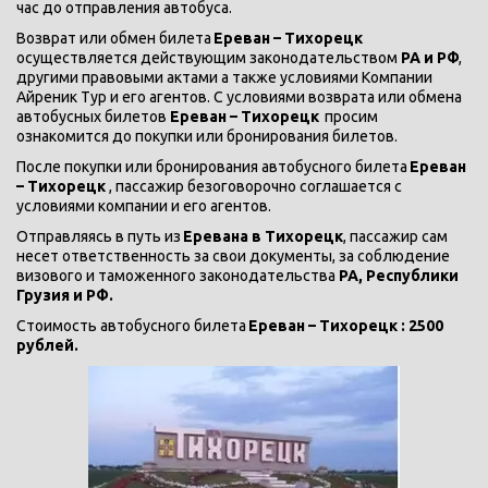
час до отправления автобуса.
Возврат или обмен билета 
Ереван – Тихорецк 
осуществляется действующим законодательством 
РА и РФ
, 
другими правовыми актами а также условиями Компании 
Айреник Тур и его агентов. С условиями возврата или обмена 
автобусных билетов 
Ереван – Тихорецк 
 просим 
ознакомится до покупки или бронирования билетов. 
После покупки или бронирования автобусного билета 
Ереван 
– Тихорецк 
, пассажир безоговорочно соглашается с 
условиями компании и его агентов.
Отправляясь в путь из
 Еревана в Тихорецк
, пассажир сам 
несет ответственность за свои документы, за соблюдение 
визового и таможенного законодательства 
РА, Республики 
Грузия и РФ.
Стоимость автобусного билета
 Ереван – Тихорецк : 2500 
рублей.