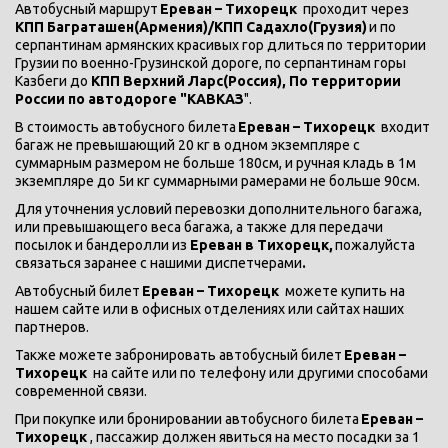
Автобусный маршрут 
Ереван – Тихорецк 
 проходит через 
КПП Баграташен(Армения)/КПП Садахло(Грузия)
 и по 
серпантинам армянских красивых гор длиться по территории 
Грузии по военно-Грузинской дороге, по серпантинам горы 
Казбеги до 
КПП Верхний Ларс(Россия), По территории 
России по автодороге "КАВКАЗ
".
В стоимость автобусного билета 
Ереван – Тихорецк 
 входит 
багаж не превышающий 20 кг в одном экземпляре с 
суммарным размером не больше 180см, и ручная кладь в 1м 
экземпляре до 5и кг суммарными рамерами не больше 90см.
Для уточнения условий перевозки дополнительного багажа, 
или превышающего веса багажа, а также для передачи 
посылок и бандеролли из 
Ереван в Тихорецк, 
пожалуйста 
связаться заранее с нашими диспетчерами
.
Автобусный билет 
Ереван – Тихорецк 
 можете купить на 
нашем сайте или в офисных отделениях или сайтах наших 
партнеров.
Также можете забронировать автобусный билет 
Ереван – 
Тихорецк 
 на сайте или по телефону или другими способами 
современной связи.
При покупке или бронировании автобусного билета 
Ереван – 
Тихорецк 
, пассажир должен явиться на место посадки за 1 