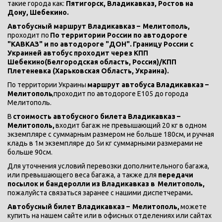
такие города как:
 Пятигорск, Владикавказ, Ростов на 
Дону, Шебекино.
Автобусный маршрут Владикавказ – 
Мелитополь, 
проходит по 
По территории России по автодороге 
"КАВКАЗ" и по автодороге "ДОН".
Границу России с 
Украиней автобус проходит через КПП 
Шебекино(Белгородская область, Россия)/КПП 
Плетеневка (Харьковская Область, Украина).
По территории Украины 
маршрут автобуса Владикавказ – 
Мелитополь
,проходит по автодороге Е105 до города  
Мелитополь.
В 
стоимость автобусного билета Владикавказ – 
Мелитополь, 
входит багаж не превышающий 20 кг в одном 
экземпляре с суммарным размером не больше 180см, и ручная 
кладь в 1м экземпляре до 5и кг суммарными размерами не 
больше 90см.
Для уточнения условий перевозки дополнительного багажа, 
или превышающего веса багажа, а также для 
передачи 
посылок и бандеролли из Владикавказ в 
Мелитополь,
пожалуйста связаться заранее с нашими диспетчерами
.
Автобусный билет Владикавказ – 
Мелитополь, 
можете 
купить на нашем сайте или в офисных отделениях или сайтах 