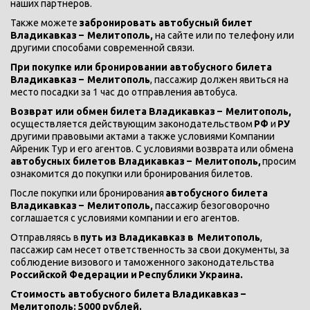
наших партнеров.
Также можете 
забронировать автобусный билет 
Владикавказ – 
Мелитополь, 
на сайте или по телефону или 
другими способами современной связи.
При покупке или бронировании автобусного билета 
Владикавказ – 
Мелитополь
, пассажир должен явиться на 
место посадки за 1 час до отправления автобуса.
Возврат или обмен билета Владикавказ – 
Мелитополь, 
осуществляется действующим законодательством 
РФ 
и 
РУ 
другими правовыми актами а также условиями Компании 
Айреник Тур и его агентов. С условиями возврата или обмена 
автобусных билетов Владикавказ – 
Мелитополь, 
просим 
ознакомится до покупки или бронирования билетов. 
После покупки или бронирования 
автобусного билета 
Владикавказ – 
Мелитополь,
 пассажир безоговорочно 
соглашается с условиями компании и его агентов.
Отправляясь в 
путь из Владикавказ в 
Мелитополь
, 
пассажир сам несет ответственность за свои документы, за 
соблюдение визового и таможенного законодательства
Российской Федерации и
Республики Украина.
Стоимость автобусного билета Владикавказ – 
Мелитополь: 5000 рублей.