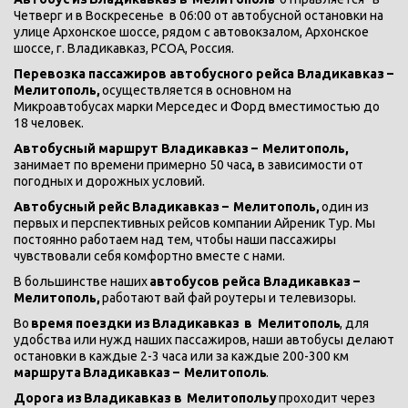
Четверг и в Воскресенье  в 06:00 от автобусной остановки на 
улице Архонское шоссе, рядом с автовокзалом, Архонское 
шоссе, г. Владикавказ, РСОА, Россия. 
Перевозка пассажиров автобусного рейса Владикавказ – 
Мелитополь, 
осуществляется в основном на 
Микроавтобусах марки Мерседес и Форд вместимостью до 
18 человек.
Автобусный маршрут Владикавказ – 
Мелитополь, 
занимает по времени примерно 50 часа
,
 в зависимости от 
погодных и дорожных условий.
Автобусный рейс Владикавказ – 
Мелитополь, 
один из 
первых и перспективных рейсов компании Айреник Тур. Мы 
постоянно работаем над тем, чтобы наши пассажиры 
чувствовали себя комфортно вместе с нами.
В большинстве наших
 автобусов рейса Владикавказ – 
Мелитополь, 
работают вай фай роутеры и телевизоры.
Во 
время поездки из
Владикавказ 
в 
Мелитополь
, для 
удобства или нужд наших пассажиров, наши автобусы делают 
остановки в каждые 2-3 часа или за каждые 200-300 км 
маршрута
Владикавказ – 
Мелитополь
.
Дорога из
Владикавказ в 
Мелитопольу 
проходит через 